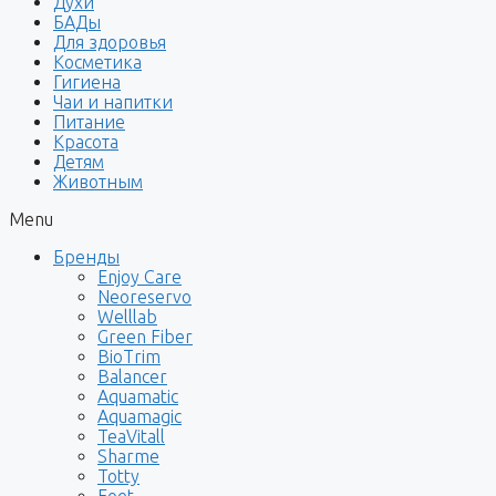
Духи
БАДы
Для здоровья
Косметика
Гигиена
Чаи и напитки
Питание
Красота
Детям
Животным
Menu
Бренды
Enjoy Care
Neoreservo
Welllab
Green Fiber
BioTrim
Balancer
Aquamatic
Aquamagic
TeaVitall
Sharme
Totty
Foet