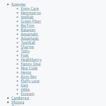
Бренды
Enjoy Care
Neoreservo
Welllab
Green Fiber
BioTrim
Balancer
Aquamatic
Aquamagic
TeaVitall
Sharme
Totty
Foet
Healthberry
Happy Dew
Nice Code
Hemp
Anny Rey
Fluffy Love
iGen
Intilia
Ecopam
Салфетки
Уборка