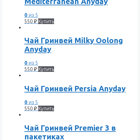
Mediterranean Anyday
0
из 5
550
₽
Купить
Чай Гринвей Milky Oolong
Anyday
0
из 5
550
₽
Купить
Чай Гринвей Persia Anyday
0
из 5
550
₽
Купить
Чай Гринвей Premier 3 в
пакетиках