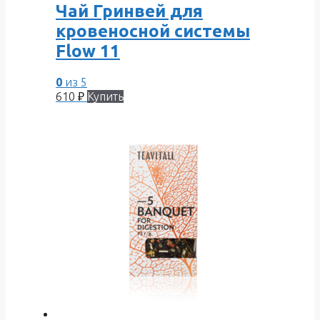
Чай Гринвей для
кровеносной системы
Flow 11
0
из 5
610
₽
Купить