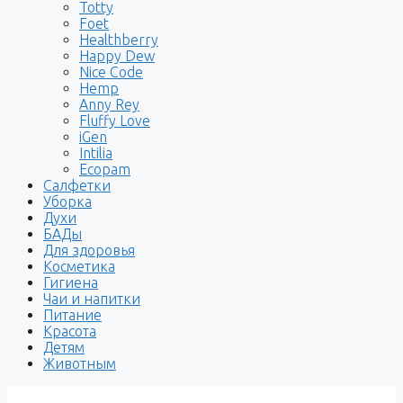
Totty
Foet
Healthberry
Happy Dew
Nice Code
Hemp
Anny Rey
Fluffy Love
iGen
Intilia
Ecopam
Салфетки
Уборка
Духи
БАДы
Для здоровья
Косметика
Гигиена
Чаи и напитки
Питание
Красота
Детям
Животным