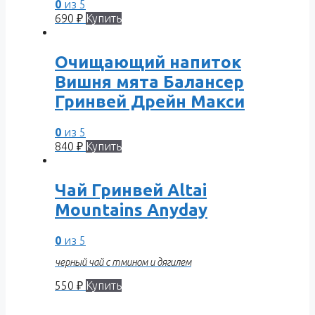
0
из 5
690
₽
Купить
Очищающий напиток
Вишня мята Балансер
Гринвей Дрейн Макси
0
из 5
840
₽
Купить
Чай Гринвей Altai
Mountains Anyday
0
из 5
черный чай с тмином и дягилем
550
₽
Купить