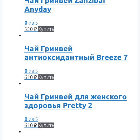
Чай Гринвей Zanzibar
Anyday
0
из 5
550
₽
Купить
Чай Гринвей
антиоксидантный Breeze 7
0
из 5
610
₽
Купить
Чай Гринвей для женского
здоровья Pretty 2
0
из 5
610
₽
Купить