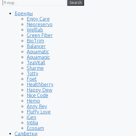
Search
Бренды
Enjoy Care
Neoreservo
Welllab
Green Fiber
BioTrim
Balancer
Aquamatic
Aquamagic
TeaVitall
Sharme
Totty
Foet
Healthberry
Happy Dew
Nice Code
Hemp
Anny Rey
Fluffy Love
iGen
Intilia
Ecopam
Салфетки