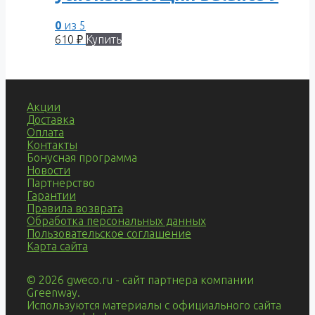
0
из 5
610
₽
Купить
Акции
Доставка
Оплата
Контакты
Бонусная программа
Новости
Партнерство
Гарантии
Правила возврата
Обработка персональных данных
Пользовательское соглашение
Карта сайта
© 2026 gweco.ru - сайт партнера компании
Greenway.
Используются материалы с официального сайта