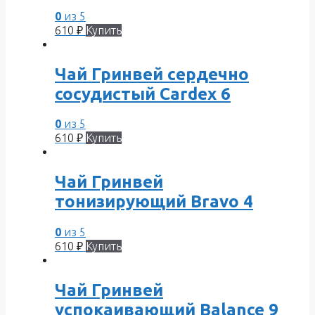
0
из 5
610
₽
Купить
Чай Гринвей сердечно
сосудистый Сardex 6
0
из 5
610
₽
Купить
Чай Гринвей
тонизирующий Bravo 4
0
из 5
610
₽
Купить
Чай Гринвей
успокаивающий Balance 9