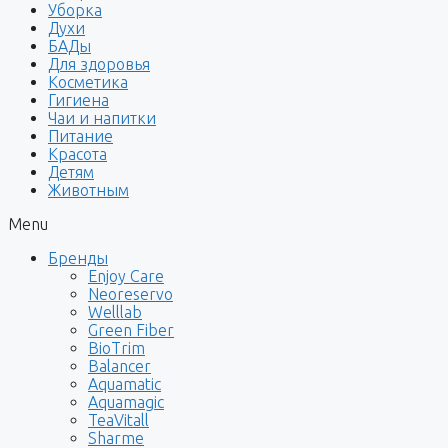
Уборка
Духи
БАДы
Для здоровья
Косметика
Гигиена
Чаи и напитки
Питание
Красота
Детям
Животным
Menu
Бренды
Enjoy Care
Neoreservo
Welllab
Green Fiber
BioTrim
Balancer
Aquamatic
Aquamagic
TeaVitall
Sharme