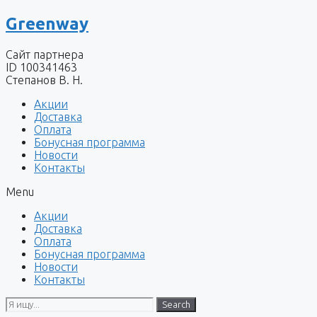
Перейти
Greenway
к
содержимому
Сайт партнера
ID 100341463
Степанов В. Н.
Акции
Доставка
Оплата
Бонусная программа
Новости
Контакты
Menu
Акции
Доставка
Оплата
Бонусная программа
Новости
Контакты
Search