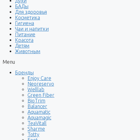
Духи
БАДы
Для здоровья
Косметика
Гигиена
Чаи и напитки
Питание
Красота
Детям
Животным
Menu
Бренды
Enjoy Care
Neoreservo
Welllab
Green Fiber
BioTrim
Balancer
Aquamatic
Aquamagic
TeaVitall
Sharme
Totty
Foet