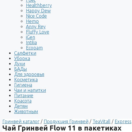
Healthberry
Happy Dew
Nice Code
Hemp
Anny Rey
Fluffy Love
iGen
Intilia
Ecopam
Салфетки
Уборка
Духи
БАДы
Для здоровья
Косметика
Гигиена
Чаи и напитки
Питание
Красота
Детям
Животным
Гринвей каталог
/
Продукция Гринвей
/
TeaVitall
/
Express
Чай Гринвей Flow 11 в пакетиках