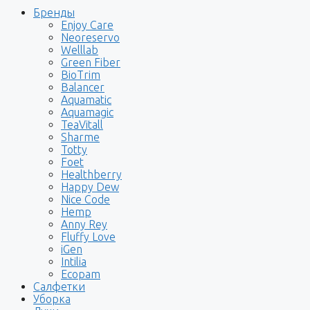
Бренды
Enjoy Care
Neoreservo
Welllab
Green Fiber
BioTrim
Balancer
Aquamatic
Aquamagic
TeaVitall
Sharme
Totty
Foet
Healthberry
Happy Dew
Nice Code
Hemp
Anny Rey
Fluffy Love
iGen
Intilia
Ecopam
Салфетки
Уборка