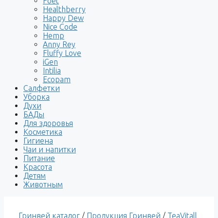
Foet
Healthberry
Happy Dew
Nice Code
Hemp
Anny Rey
Fluffy Love
iGen
Intilia
Ecopam
Салфетки
Уборка
Духи
БАДы
Для здоровья
Косметика
Гигиена
Чаи и напитки
Питание
Красота
Детям
Животным
Гринвей каталог
/
Продукция Гринвей
/
TeaVitall