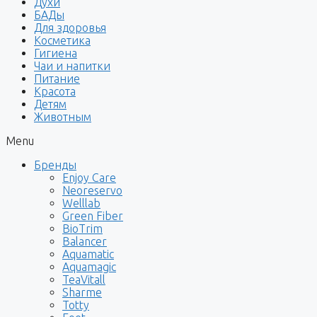
Духи
БАДы
Для здоровья
Косметика
Гигиена
Чаи и напитки
Питание
Красота
Детям
Животным
Menu
Бренды
Enjoy Care
Neoreservo
Welllab
Green Fiber
BioTrim
Balancer
Aquamatic
Aquamagic
TeaVitall
Sharme
Totty