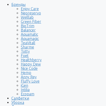
Бренды
Enjoy Care
Neoreservo
Welllab
Green Fiber
BioTrim
Balancer
Aquamatic
Aquamagic
TeaVitall
Sharme
Totty
Foet
Healthberry
Happy Dew
Nice Code
Hemp
Anny Rey
Fluffy Love
iGen
Intilia
Ecopam
Салфетки
Уборка