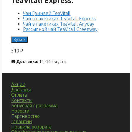
TeaVitall Express:
Чаи Гринвей TeaVitall
Чай в пакетиках TeaVitall Express
Чай в пакетиках TeaVitall Anyday
Рассыпной чай TeaVitall Greenway
Купить
510
₽
🚚 Доставка:
14 -16 августа.
Акции
Доставка
Оплата
Контакты
Бонусная программа
Новости
Партнерство
Гарантии
Правила возврата
Обработка персональных данных