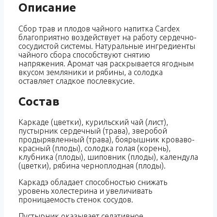
Описание
Сбор трав и плодов чайного напитка Сагdех
благоприятно воздействует на работу сердечно-
сосудистой системы. Натуральные ингредиенты
чайного сбора способствуют снятию
напряжения. Аромат чая раскрывается ягодным
вкусом земляники и рябины, а солодка
оставляет сладкое послевкусие.
Состав
Каркаде (цветки), курильский чай (лист),
пустырник сердечный (трава), зверобой
продырявленный (трава), боярышник кроваво-
красный (плоды), солодка голая (корень),
клубника (плоды), шиповник (плоды), календула
(цветки), рябина черноплодная (плоды).
Каркадэ обладает способностью снижать
уровень холестерина и увеличивать
проницаемость стенок сосудов.
Пустырник оказывает седативное,