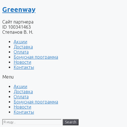
Перейти
Greenway
к
содержимому
Сайт партнера
ID 100341463
Степанов В. Н.
Акции
Доставка
Оплата
Бонусная программа
Новости
Контакты
Menu
Акции
Доставка
Оплата
Бонусная программа
Новости
Контакты
Search