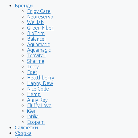
Бренды
Enjoy Care
Neoreservo
Welllab
Green Fiber
BioTrim
Balancer
Aquamatic
Aquamagic
TeaVitall
Sharme
Totty
Foet
Healthberry
Happy Dew
Nice Code
Hemp
Anny Rey
Fluffy Love
iGen
Intilia
Ecopam
Салфетки
Уборка