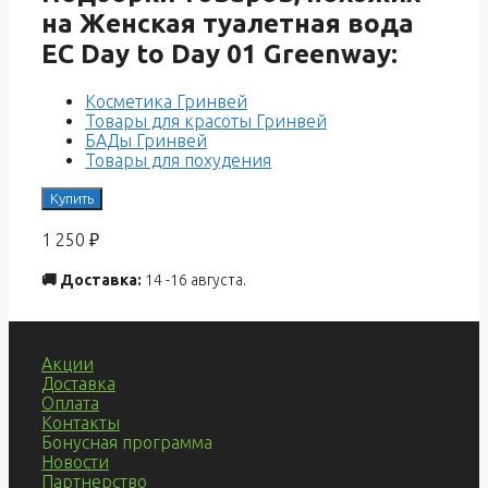
на Женская туалетная вода
EC Day to Day 01 Greenway:
Косметика Гринвей
Товары для красоты Гринвей
БАДы Гринвей
Товары для похудения
Купить
1 250
₽
🚚 Доставка:
14 -16 августа.
Акции
Доставка
Оплата
Контакты
Бонусная программа
Новости
Партнерство