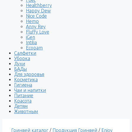
Healthberry
Happy Dew
Nice Code
Hemp
Anny Rey
Fluffy Love
iGen
Intilia
Ecopam
Салфетки
Уборка
Духи
БАДы
Для здоровья
Косметика
Гигиена
Чаи и напитки
Питание
Красота
Детям
Животным
Гринвей каталог
/
Продукция Гринвей
/
Enjoy