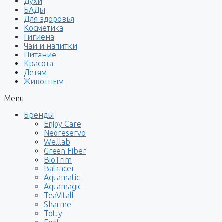
Духи
БАДы
Для здоровья
Косметика
Гигиена
Чаи и напитки
Питание
Красота
Детям
Животным
Menu
Бренды
Enjoy Care
Neoreservo
Welllab
Green Fiber
BioTrim
Balancer
Aquamatic
Aquamagic
TeaVitall
Sharme
Totty
Foet