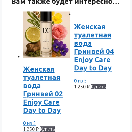
Вам также будет интересно…
Женская
туалетная
вода
Гринвей 04
Enjoy Care
Day to Day
Женская
туалетная
0
из 5
вода
1 250
₽
Купить
Гринвей 02
Enjoy Care
Day to Day
0
из 5
1 250
₽
Купить