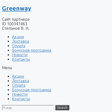
Перейти
Greenway
к
содержимому
Сайт партнера
ID 100341463
Степанов В. Н.
Акции
Доставка
Оплата
Бонусная программа
Новости
Контакты
Menu
Акции
Доставка
Оплата
Бонусная программа
Новости
Контакты
Search