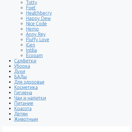
Totty
Foet
Healthberry
Happy Dew
Nice Code
Hemp
Anny Rey
Fluffy Love
iGen
Intilia
Ecopam
Салфетки
Уборка
Духи
БАДы
Для здоровья
Косметика
Гигиена
Чаи и напитки
Питание
Красота
Детям
Животным