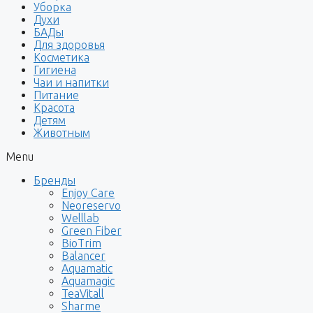
Уборка
Духи
БАДы
Для здоровья
Косметика
Гигиена
Чаи и напитки
Питание
Красота
Детям
Животным
Menu
Бренды
Enjoy Care
Neoreservo
Welllab
Green Fiber
BioTrim
Balancer
Aquamatic
Aquamagic
TeaVitall
Sharme