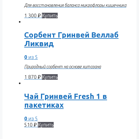
Для восстановления баланса микрофлоры кишечника
1 300
₽
Купить
Сорбент Гринвей Веллаб
Ликвид
0
из 5
Природный сорбент на основе хитозана
1 870
₽
Купить
Чай Гринвей Fresh 1 в
пакетиках
0
из 5
510
₽
Купить