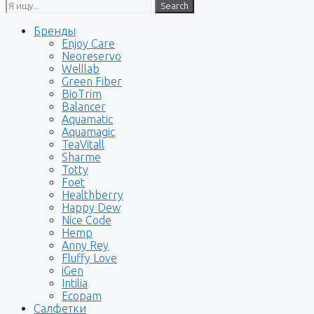
Search
Бренды
Enjoy Care
Neoreservo
Welllab
Green Fiber
BioTrim
Balancer
Aquamatic
Aquamagic
TeaVitall
Sharme
Totty
Foet
Healthberry
Happy Dew
Nice Code
Hemp
Anny Rey
Fluffy Love
iGen
Intilia
Ecopam
Салфетки