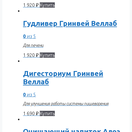
1 920
₽
Купить
Гудливер Гринвей Веллаб
0
из 5
Для печени
1 920
₽
Купить
Дигесториум Гринвей
Веллаб
0
из 5
Для улучшения работы системы пищеварения
1 690
₽
Купить
Очищающий напиток Алоэ