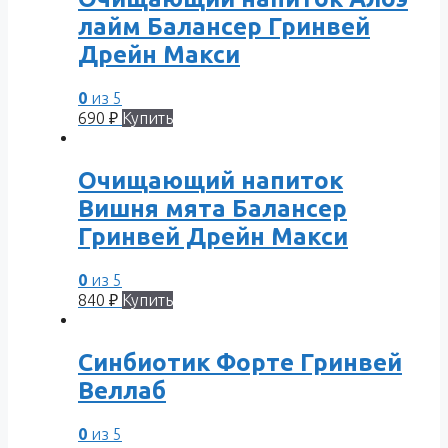
лайм Балансер Гринвей
Дрейн Макси
0
из 5
690
₽
Купить
Очищающий напиток
Вишня мята Балансер
Гринвей Дрейн Макси
0
из 5
840
₽
Купить
Синбиотик Форте Гринвей
Веллаб
0
из 5