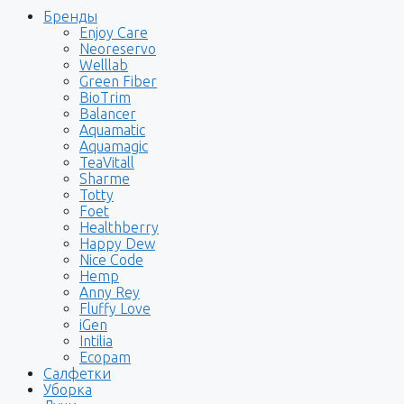
Бренды
Enjoy Care
Neoreservo
Welllab
Green Fiber
BioTrim
Balancer
Aquamatic
Aquamagic
TeaVitall
Sharme
Totty
Foet
Healthberry
Happy Dew
Nice Code
Hemp
Anny Rey
Fluffy Love
iGen
Intilia
Ecopam
Салфетки
Уборка