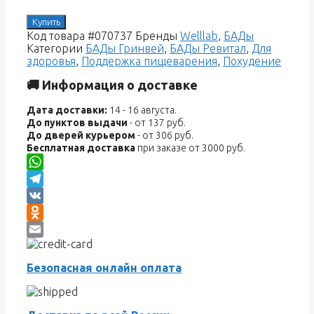
Купить
Код товара
#070737
Бренды
Welllab
,
БАДы
Категории
БАДы Гринвей
,
БАДы Ревитал
,
Для
здоровья
,
Поддержка пищеварения
,
Похудение
🚚 Информация о доставке
Дата доставки:
14 - 16 августа.
До пунктов выдачи
- от 137 руб.
До дверей курьером
- от 306 руб.
Бесплатная доставка
при заказе от 3000 руб.
WhatsApp
Telegram
VK
Odnoklassniki
Email
Безопасная онлайн оплата