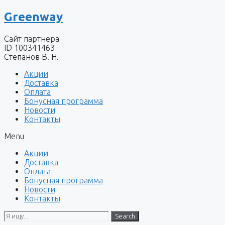
Перейти
Greenway
к
содержимому
Сайт партнера
ID 100341463
Степанов В. Н.
Акции
Доставка
Оплата
Бонусная программа
Новости
Контакты
Menu
Акции
Доставка
Оплата
Бонусная программа
Новости
Контакты
Search