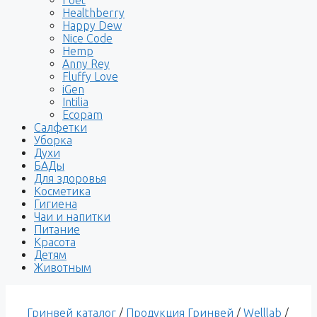
Healthberry
Happy Dew
Nice Code
Hemp
Anny Rey
Fluffy Love
iGen
Intilia
Ecopam
Салфетки
Уборка
Духи
БАДы
Для здоровья
Косметика
Гигиена
Чаи и напитки
Питание
Красота
Детям
Животным
Гринвей каталог
/
Продукция Гринвей
/
Welllab
/