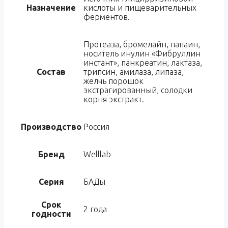
Назначение
кислоты и пищеварительных
ферментов.
Протеаза, бромелайн, папаин,
носитель инулин «Фибруллин
инстант», панкреатин, лактаза,
Состав
трипсин, амилаза, липаза,
желчь порошок
экстрагированный, солодки
корня экстракт.
Производство
Россия
Бренд
Welllab
Серия
БАДы
Срок
2 года
годности