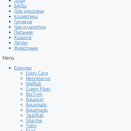
Духи
БАДы
Для здоровья
Косметика
Гигиена
Чаи и напитки
Питание
Красота
Детям
Животным
Menu
Бренды
Enjoy Care
Neoreservo
Welllab
Green Fiber
BioTrim
Balancer
Aquamatic
Aquamagic
TeaVitall
Sharme
Totty
Foet