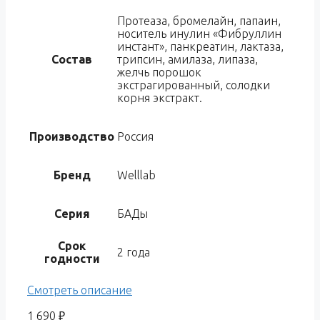
Протеаза, бромелайн, папаин,
носитель инулин «Фибруллин
инстант», панкреатин, лактаза,
Состав
трипсин, амилаза, липаза,
желчь порошок
экстрагированный, солодки
корня экстракт.
Производство
Россия
Бренд
Welllab
Серия
БАДы
Срок
2 года
годности
Смотреть описание
1 690
₽