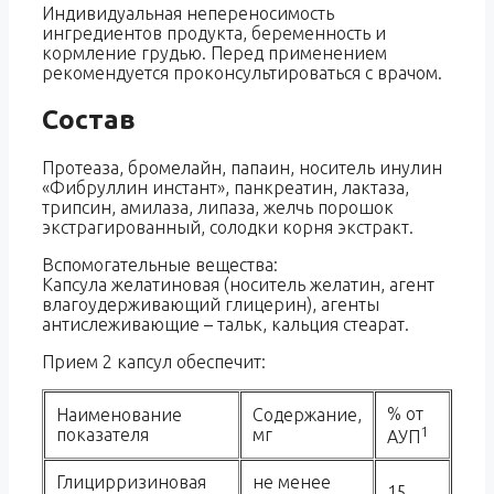
Индивидуальная непереносимость
ингредиентов продукта, беременность и
кормление грудью. Перед применением
рекомендуется проконсультироваться с врачом.
Состав
Протеаза, бромелайн, папаин, носитель инулин
«Фибруллин инстант», панкреатин, лактаза,
трипсин, амилаза, липаза, желчь порошок
экстрагированный, солодки корня экстракт.
Вспомогательные вещества:
Капсула желатиновая (носитель желатин, агент
влагоудерживающий глицерин), агенты
антислеживающие – тальк, кальция стеарат.
Прием 2 капсул обеспечит:
% от
Наименование
Содержание,
1
показателя
мг
АУП
Глицирризиновая
не менее
15