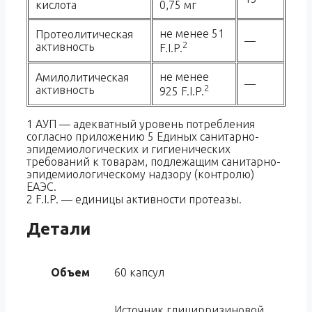
кислота
0,75 мг
не менее 51
Протеолитическая
—
2
активность
F.I.P.
не менее
Амилолитическая
—
2
активность
925 F.I.P.
1 АУП — адекватный уровень потребления
согласно приложению 5 Единых санитарно-
эпидемиологических и гигиенических
требований к товарам, подлежащим санитарно-
эпидемиологическому надзору (контролю)
ЕАЭС.
2 F.I.P. — единицы активности протеазы.
Детали
Объем
60 капсул
Источник глицирризиновой