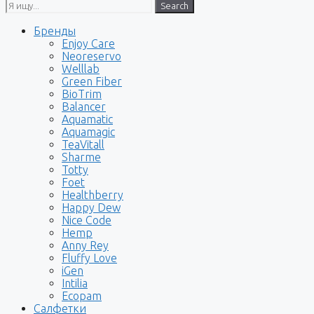
Search
Бренды
Enjoy Care
Neoreservo
Welllab
Green Fiber
BioTrim
Balancer
Aquamatic
Aquamagic
TeaVitall
Sharme
Totty
Foet
Healthberry
Happy Dew
Nice Code
Hemp
Anny Rey
Fluffy Love
iGen
Intilia
Ecopam
Салфетки