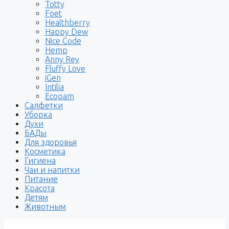
Totty
Foet
Healthberry
Happy Dew
Nice Code
Hemp
Anny Rey
Fluffy Love
iGen
Intilia
Ecopam
Салфетки
Уборка
Духи
БАДы
Для здоровья
Косметика
Гигиена
Чаи и напитки
Питание
Красота
Детям
Животным