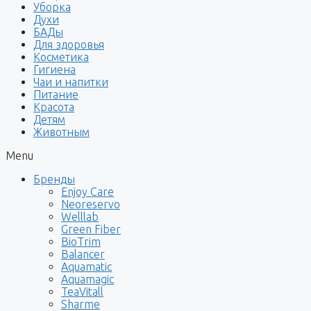
Уборка
Духи
БАДы
Для здоровья
Косметика
Гигиена
Чаи и напитки
Питание
Красота
Детям
Животным
Menu
Бренды
Enjoy Care
Neoreservo
Welllab
Green Fiber
BioTrim
Balancer
Aquamatic
Aquamagic
TeaVitall
Sharme