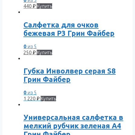
440
₽
Купить
Салфетка для очков
бежевая Р3 Грин Файбер
0
из 5
250
₽
Купить
Губка Инволвер серая S8
Грин Файбер
0
из 5
1 220
₽
Купить
Универсальная салфетка в
мелкий рубчик зеленая A4
Грин Файбер