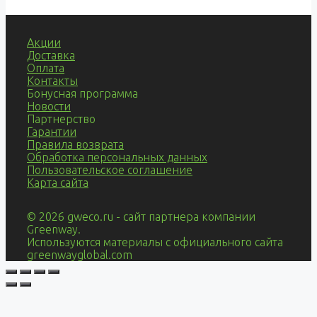
Акции
Доставка
Оплата
Контакты
Бонусная программа
Новости
Партнерство
Гарантии
Правила возврата
Обработка персональных данных
Пользовательское соглашение
Карта сайта
© 2026 gweco.ru - сайт партнера компании
Greenway.
Используются материалы с официального сайта
greenwayglobal.com