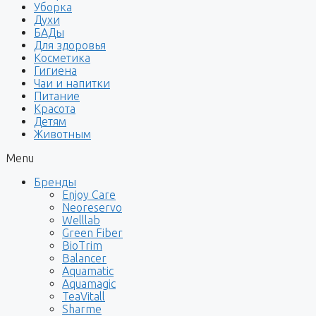
Уборка
Духи
БАДы
Для здоровья
Косметика
Гигиена
Чаи и напитки
Питание
Красота
Детям
Животным
Menu
Бренды
Enjoy Care
Neoreservo
Welllab
Green Fiber
BioTrim
Balancer
Aquamatic
Aquamagic
TeaVitall
Sharme