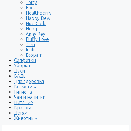
Totty
Foet
Healthberry
Happy Dew
Nice Code
Hemp
Anny Rey
Fluffy Love
iGen
Intilia
Ecopam
Салфетки
Уборка
Духи
БАДы
Для здоровья
Косметика
Гигиена
Чаи и напитки
Питание
Красота
Детям
Животным