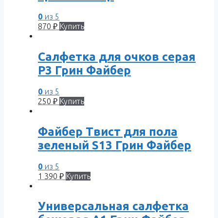
0
из 5
870
₽
Купить
Салфетка для очков серая
Р3 Грин Файбер
0
из 5
250
₽
Купить
Файбер Твист для пола
зеленый S13 Грин Файбер
0
из 5
1 390
₽
Купить
Универсальная салфетка