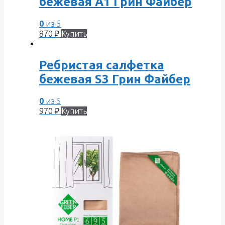
бежевая A1 Грин Файбер
0
из 5
870
₽
Купить
Ребристая салфетка
бежевая S3 Грин Файбер
0
из 5
970
₽
Купить