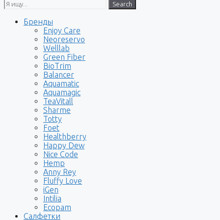
Search
Бренды
Enjoy Care
Neoreservo
Welllab
Green Fiber
BioTrim
Balancer
Aquamatic
Aquamagic
TeaVitall
Sharme
Totty
Foet
Healthberry
Happy Dew
Nice Code
Hemp
Anny Rey
Fluffy Love
iGen
Intilia
Ecopam
Салфетки