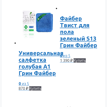
Файбер
Твист для
пола
зеленый S13
Грин Файбер
Универсальная
0
из 5
салфетка
1 390
₽
Купить
голубая A1
Грин Файбер
0
из 5
870
₽
Купить