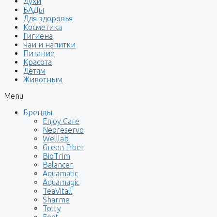
Духи
БАДы
Для здоровья
Косметика
Гигиена
Чаи и напитки
Питание
Красота
Детям
Животным
Menu
Бренды
Enjoy Care
Neoreservo
Welllab
Green Fiber
BioTrim
Balancer
Aquamatic
Aquamagic
TeaVitall
Sharme
Totty
Foet