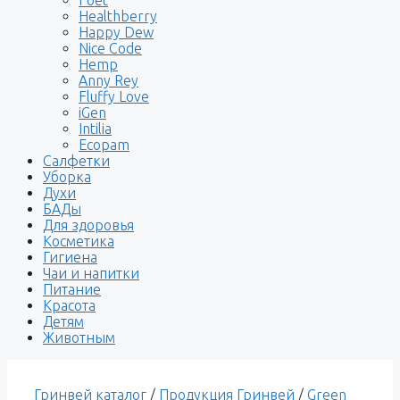
Healthberry
Happy Dew
Nice Code
Hemp
Anny Rey
Fluffy Love
iGen
Intilia
Ecopam
Салфетки
Уборка
Духи
БАДы
Для здоровья
Косметика
Гигиена
Чаи и напитки
Питание
Красота
Детям
Животным
Гринвей каталог
/
Продукция Гринвей
/
Green