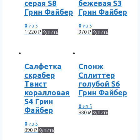
серая S8
бежевая S3
Грин Файбер
Грин Файбер
0
из 5
0
из 5
1 220
₽
Купить
970
₽
Купить
Салфетка
Спонж
скрабер
Сплиттер
Твист
голубой S6
коралловая
Грин Файбер
S4 Грин
0
из 5
Файбер
880
₽
Купить
0
из 5
890
₽
Купить