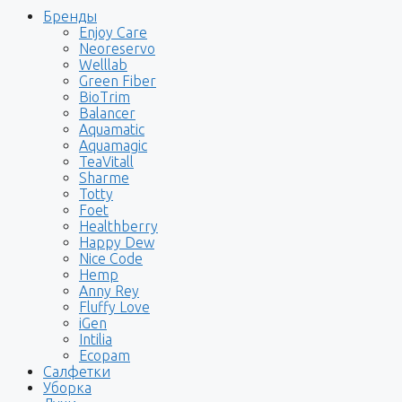
Бренды
Enjoy Care
Neoreservo
Welllab
Green Fiber
BioTrim
Balancer
Aquamatic
Aquamagic
TeaVitall
Sharme
Totty
Foet
Healthberry
Happy Dew
Nice Code
Hemp
Anny Rey
Fluffy Love
iGen
Intilia
Ecopam
Салфетки
Уборка