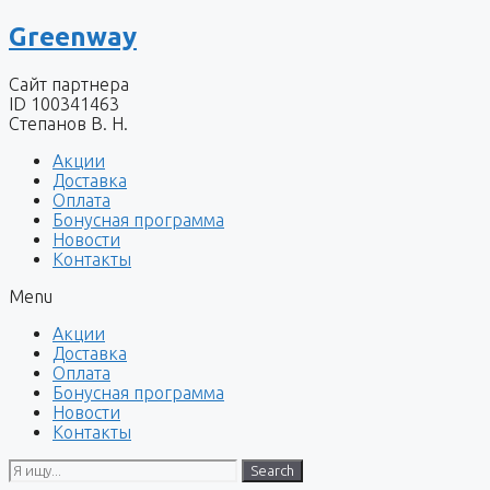
Перейти
Greenway
к
содержимому
Сайт партнера
ID 100341463
Степанов В. Н.
Акции
Доставка
Оплата
Бонусная программа
Новости
Контакты
Menu
Акции
Доставка
Оплата
Бонусная программа
Новости
Контакты
Search