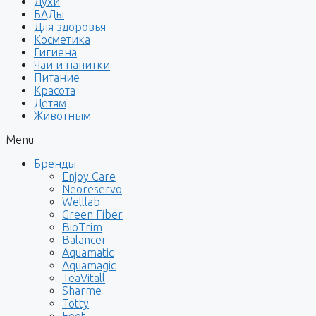
Духи
БАДы
Для здоровья
Косметика
Гигиена
Чаи и напитки
Питание
Красота
Детям
Животным
Menu
Бренды
Enjoy Care
Neoreservo
Welllab
Green Fiber
BioTrim
Balancer
Aquamatic
Aquamagic
TeaVitall
Sharme
Totty
Foet