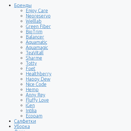
Бренды
Enjoy Care
Neoreservo
Welllab
Green Fiber
BioTrim
Balancer
Aquamatic
Aquamagic
TeaVitall
Sharme
Totty
Foet
Healthberry
Happy Dew
Nice Code
Hemp
Anny Rey
Fluffy Love
iGen
Intilia
Ecopam
Салфетки
Уборка