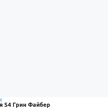
e
я S4 Грин Файбер