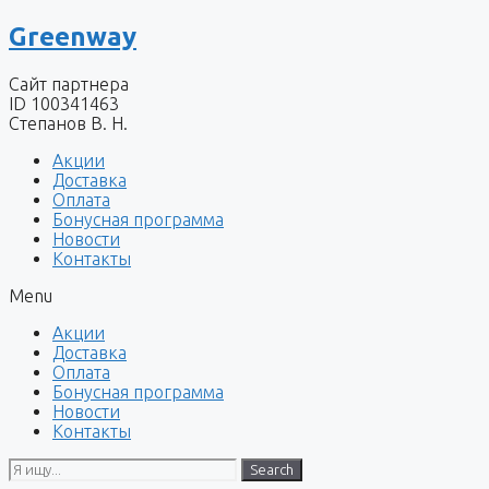
Перейти
Greenway
к
содержимому
Сайт партнера
ID 100341463
Степанов В. Н.
Акции
Доставка
Оплата
Бонусная программа
Новости
Контакты
Menu
Акции
Доставка
Оплата
Бонусная программа
Новости
Контакты
Search