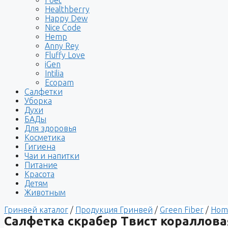
Healthberry
Happy Dew
Nice Code
Hemp
Anny Rey
Fluffy Love
iGen
Intilia
Ecopam
Салфетки
Уборка
Духи
БАДы
Для здоровья
Косметика
Гигиена
Чаи и напитки
Питание
Красота
Детям
Животным
Гринвей каталог
/
Продукция Гринвей
/
Green Fiber
/
Hom
Салфетка скрабер Твист кораллова