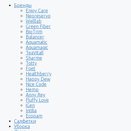
Бренды
Enjoy Care
Neoreservo
Welllab
Green Fiber
BioTrim
Balancer
Aquamatic
Aquamagic
TeaVitall
Sharme
Totty
Foet
Healthberry
Happy Dew
Nice Code
Hemp
Anny Rey
Fluffy Love
iGen
Intilia
Ecopam
Салфетки
Уборка