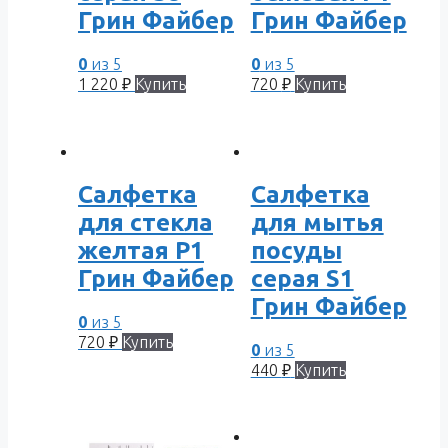
Грин Файбер
Грин Файбер
0
из 5
0
из 5
1 220
₽
Купить
720
₽
Купить
Салфетка
Салфетка
для стекла
для мытья
желтая P1
посуды
Грин Файбер
серая S1
Грин Файбер
0
из 5
720
₽
Купить
0
из 5
440
₽
Купить