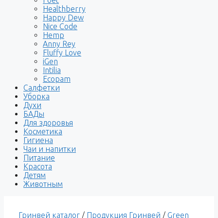
Healthberry
Happy Dew
Nice Code
Hemp
Anny Rey
Fluffy Love
iGen
Intilia
Ecopam
Салфетки
Уборка
Духи
БАДы
Для здоровья
Косметика
Гигиена
Чаи и напитки
Питание
Красота
Детям
Животным
Гринвей каталог
/
Продукция Гринвей
/
Green