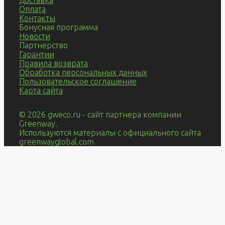
Оплата
Контакты
Бонусная программа
Новости
Партнерство
Гарантии
Правила возврата
Обработка персональных данных
Пользовательское соглашение
Карта сайта
© 2026 gweco.ru - сайт партнера компании
Greenway.
Используются материалы с официального сайта
greenwayglobal.com