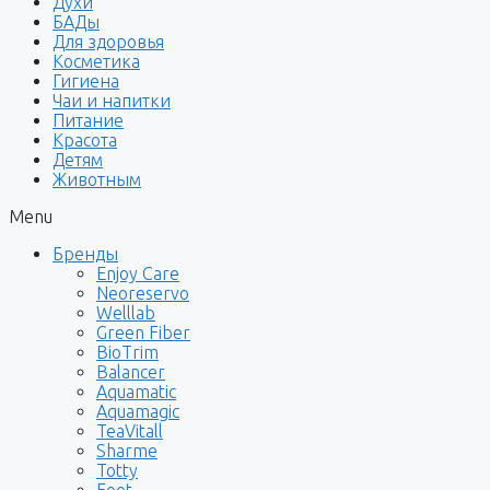
Духи
БАДы
Для здоровья
Косметика
Гигиена
Чаи и напитки
Питание
Красота
Детям
Животным
Menu
Бренды
Enjoy Care
Neoreservo
Welllab
Green Fiber
BioTrim
Balancer
Aquamatic
Aquamagic
TeaVitall
Sharme
Totty
Foet