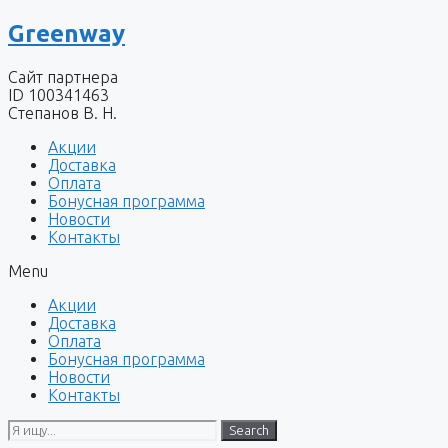
Перейти
Greenway
к
содержимому
Сайт партнера
ID 100341463
Степанов В. Н.
Акции
Доставка
Оплата
Бонусная программа
Новости
Контакты
Menu
Акции
Доставка
Оплата
Бонусная программа
Новости
Контакты
Search