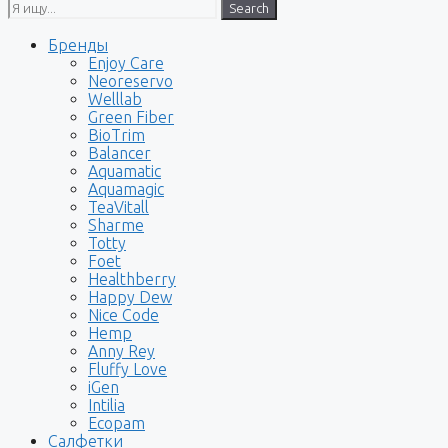
Search
Бренды
Enjoy Care
Neoreservo
Welllab
Green Fiber
BioTrim
Balancer
Aquamatic
Aquamagic
TeaVitall
Sharme
Totty
Foet
Healthberry
Happy Dew
Nice Code
Hemp
Anny Rey
Fluffy Love
iGen
Intilia
Ecopam
Салфетки