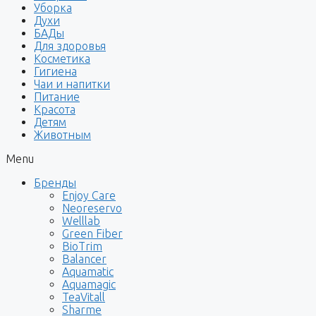
Уборка
Духи
БАДы
Для здоровья
Косметика
Гигиена
Чаи и напитки
Питание
Красота
Детям
Животным
Menu
Бренды
Enjoy Care
Neoreservo
Welllab
Green Fiber
BioTrim
Balancer
Aquamatic
Aquamagic
TeaVitall
Sharme