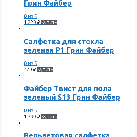
Грин Файбер
0
из 5
1 220
₽
Купить
Салфетка для стекла
зеленая P1 Грин Файбер
0
из 5
720
₽
Купить
Файбер Твист для пола
зеленый S13 Грин Файбер
0
из 5
1 390
₽
Купить
Вельветовая салфетка