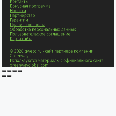
Контакты
Бонусная программа
Новости
Партнерство
Гарантии
Правила возврата
Обработка персональных данных
Пользовательское соглашение
Карта сайта
© 2026 gweco.ru - сайт партнера компании
Greenway.
Используются материалы с официального сайта
greenwayglobal.com