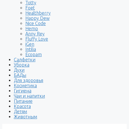
Totty
Foet
Healthberry
Happy Dew
Nice Code
Hemp
Anny Rey
Fluffy Love
iGen
Intilia
Ecopam
Салфетки
Уборка
Духи
БАДы
Для здоровья
Косметика
Гигиена
Чаи и напитки
Питание
Красота
Детям
Животным