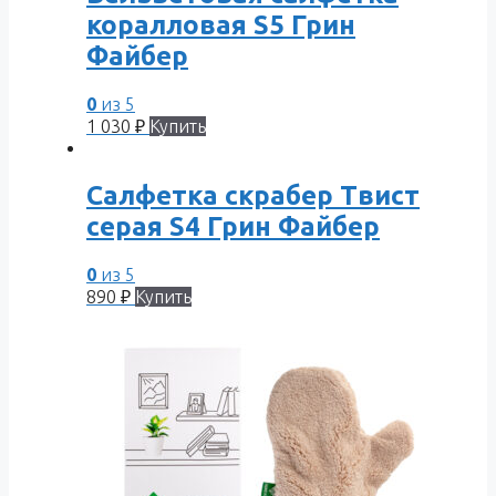
коралловая S5 Грин
Файбер
0
из 5
1 030
₽
Купить
Салфетка скрабер Твист
серая S4 Грин Файбер
0
из 5
890
₽
Купить