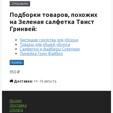
Подборки товаров, похожих
на Зеленая салфетка Твист
Гринвей:
Чистящие средства для уборки
Товары для общей уборки
Салфетки и файберы Greenway
Линейка Грин Файбер
Купить
950
₽
🚚 Доставка:
14 -16 августа.
Акции
Доставка
Оплата