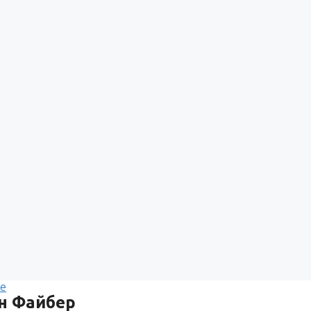
e
н Файбер