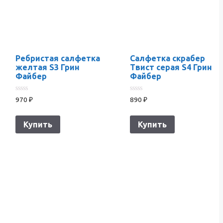
Ребристая салфетка
Салфетка скрабер
желтая S3 Грин
Твист серая S4 Грин
Файбер
Файбер
0
0
970
₽
890
₽
из
из
5
5
Купить
Купить