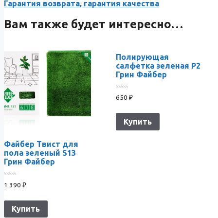
Гарантия возврата, гарантия качества
Вам также будет интересно…
Полирующая
салфетка зеленая P2
Грин Файбер
0
650
₽
из
5
Купить
Файбер Твист для
пола зеленый S13
Грин Файбер
0
1 390
₽
из
5
Купить