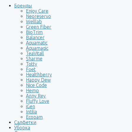
Бренды
Enjoy Care
Neoreservo
Welllab
Green Fiber
BioTrim
Balancer
Aquamatic
Aquamagic
TeaVitall
Sharme
Totty
Foet
Healthberry
Happy Dew
Nice Code
Hemp
Anny Rey
Fluffy Love
iGen
Intilia
Ecopam
Салфетки
Уборка