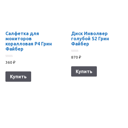
Салфетка для
Диск Инволвер
мониторов
голубой S2 Грин
коралловая Р4 Грин
Файбер
Файбер
0
870
₽
из
0
360
₽
5
из
5
Купить
Купить