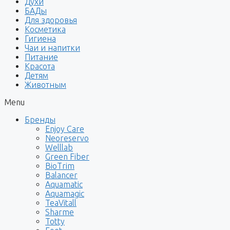
Духи
БАДы
Для здоровья
Косметика
Гигиена
Чаи и напитки
Питание
Красота
Детям
Животным
Menu
Бренды
Enjoy Care
Neoreservo
Welllab
Green Fiber
BioTrim
Balancer
Aquamatic
Aquamagic
TeaVitall
Sharme
Totty