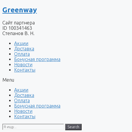
Перейти
Greenway
к
содержимому
Сайт партнера
ID 100341463
Степанов В. Н.
Акции
Доставка
Оплата
Бонусная программа
Новости
Контакты
Menu
Акции
Доставка
Оплата
Бонусная программа
Новости
Контакты
Search