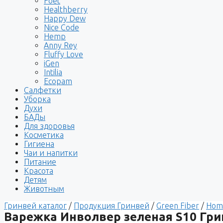
Foet
Healthberry
Happy Dew
Nice Code
Hemp
Anny Rey
Fluffy Love
iGen
Intilia
Ecopam
Салфетки
Уборка
Духи
БАДы
Для здоровья
Косметика
Гигиена
Чаи и напитки
Питание
Красота
Детям
Животным
Гринвей каталог
/
Продукция Гринвей
/
Green Fiber
/
Hom
Варежка Инволвер зеленая S10 Гри