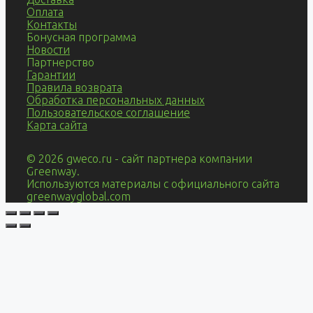
Оплата
Контакты
Бонусная программа
Новости
Партнерство
Гарантии
Правила возврата
Обработка персональных данных
Пользовательское соглашение
Карта сайта
© 2026 gweco.ru - сайт партнера компании
Greenway.
Используются материалы с официального сайта
greenwayglobal.com