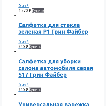
0
из 5
1 570
₽
Купить
Салфетка для стекла
зеленая P1 Грин Файбер
0
из 5
720
₽
Купить
Салфетка для уборки
салона автомобиля серая
S17 Грин Файбер
0
из 5
720
₽
Купить
Универсальная варежка