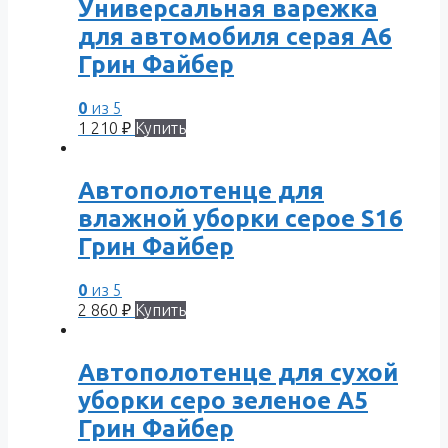
Универсальная варежка
для автомобиля серая A6
Грин Файбер
0
из 5
1 210
₽
Купить
Автополотенце для
влажной уборки серое S16
Грин Файбер
0
из 5
2 860
₽
Купить
Автополотенце для сухой
уборки серо зеленое A5
Грин Файбер