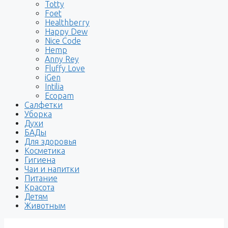
Totty
Foet
Healthberry
Happy Dew
Nice Code
Hemp
Anny Rey
Fluffy Love
iGen
Intilia
Ecopam
Салфетки
Уборка
Духи
БАДы
Для здоровья
Косметика
Гигиена
Чаи и напитки
Питание
Красота
Детям
Животным