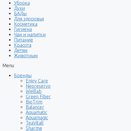
Уборка
Духи
БАДы
Для здоровья
Косметика
Гигиена
Чаи и напитки
Питание
Красота
Детям
Животным
Menu
Бренды
Enjoy Care
Neoreservo
Welllab
Green Fiber
BioTrim
Balancer
Aquamatic
Aquamagic
TeaVitall
Sharme