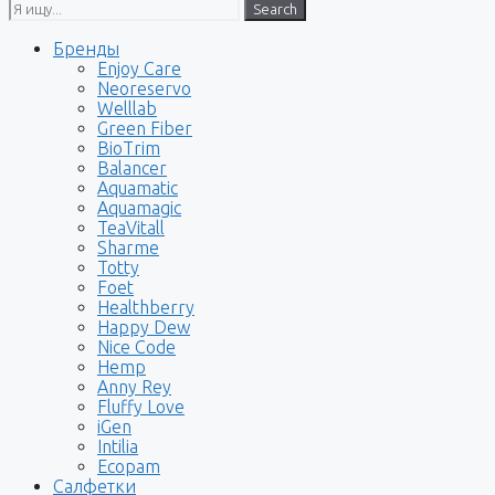
Search
Бренды
Enjoy Care
Neoreservo
Welllab
Green Fiber
BioTrim
Balancer
Aquamatic
Aquamagic
TeaVitall
Sharme
Totty
Foet
Healthberry
Happy Dew
Nice Code
Hemp
Anny Rey
Fluffy Love
iGen
Intilia
Ecopam
Салфетки