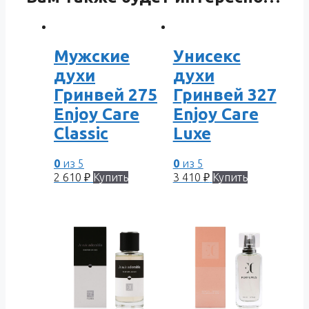
Мужские
Унисекс
духи
духи
Гринвей 275
Гринвей 327
Enjoy Care
Enjoy Care
Classic
Luxe
0
из 5
0
из 5
2 610
₽
Купить
3 410
₽
Купить