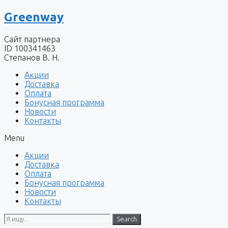
Перейти
Greenway
к
содержимому
Сайт партнера
ID 100341463
Степанов В. Н.
Акции
Доставка
Оплата
Бонусная программа
Новости
Контакты
Menu
Акции
Доставка
Оплата
Бонусная программа
Новости
Контакты
Search