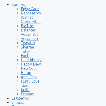
Бренды
Enjoy Care
Neoreservo
Welllab
Green Fiber
BioTrim
Balancer
Aquamatic
Aquamagic
TeaVitall
Sharme
Totty
Foet
Healthberry
Happy Dew
Nice Code
Hemp
Anny Rey
Fluffy Love
iGen
Intilia
Ecopam
Салфетки
Уборка