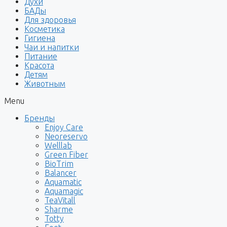
Духи
БАДы
Для здоровья
Косметика
Гигиена
Чаи и напитки
Питание
Красота
Детям
Животным
Menu
Бренды
Enjoy Care
Neoreservo
Welllab
Green Fiber
BioTrim
Balancer
Aquamatic
Aquamagic
TeaVitall
Sharme
Totty