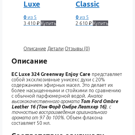
Luxe
Classic
0
из 5
0
из 5
3 410
₽
Купить
2 610
₽
Купить
Описание
Детали
Отзывы (0)
Описание
EC Luxe 324 Greenway Enjoy Care
представляет
собой эксклюзивные унисекс духи с 20%
содержанием эфирных масел. Это делает их
более насыщенными и стойкими по сравнению
с обычной парфюмерной водой.
Аналог
высококачественного аромата
Tom Ford Ombre
Leather 16 (Том Форд Омбре Леатхер 16)
, с
точностью воспроизведения оригинального
аромата от 97 до 100%.
Объем флакона
составляет 50 мл.