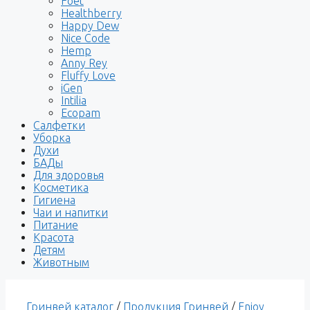
Foet
Healthberry
Happy Dew
Nice Code
Hemp
Anny Rey
Fluffy Love
iGen
Intilia
Ecopam
Салфетки
Уборка
Духи
БАДы
Для здоровья
Косметика
Гигиена
Чаи и напитки
Питание
Красота
Детям
Животным
Гринвей каталог
/
Продукция Гринвей
/
Enjoy