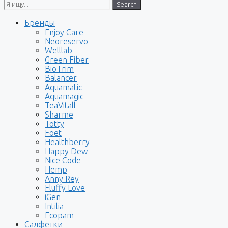
Search
Бренды
Enjoy Care
Neoreservo
Welllab
Green Fiber
BioTrim
Balancer
Aquamatic
Aquamagic
TeaVitall
Sharme
Totty
Foet
Healthberry
Happy Dew
Nice Code
Hemp
Anny Rey
Fluffy Love
iGen
Intilia
Ecopam
Салфетки