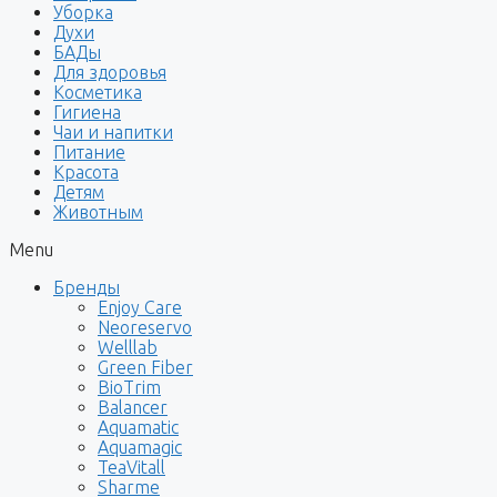
Уборка
Духи
БАДы
Для здоровья
Косметика
Гигиена
Чаи и напитки
Питание
Красота
Детям
Животным
Menu
Бренды
Enjoy Care
Neoreservo
Welllab
Green Fiber
BioTrim
Balancer
Aquamatic
Aquamagic
TeaVitall
Sharme