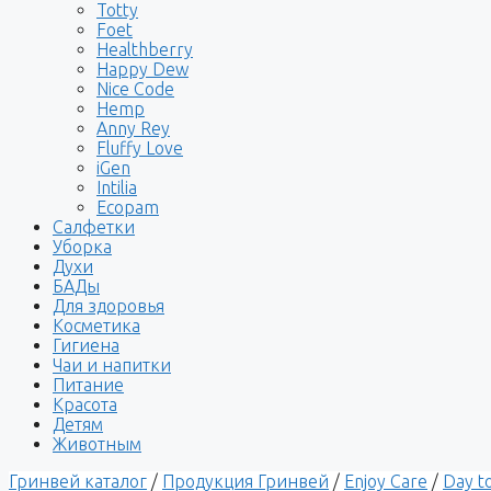
Totty
Foet
Healthberry
Happy Dew
Nice Code
Hemp
Anny Rey
Fluffy Love
iGen
Intilia
Ecopam
Салфетки
Уборка
Духи
БАДы
Для здоровья
Косметика
Гигиена
Чаи и напитки
Питание
Красота
Детям
Животным
Гринвей каталог
/
Продукция Гринвей
/
Enjoy Care
/
Day t