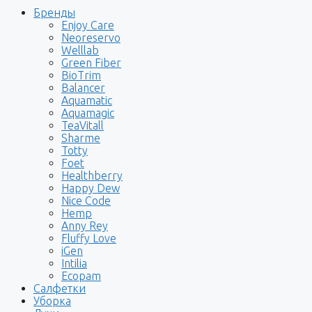
Бренды
Enjoy Care
Neoreservo
Welllab
Green Fiber
BioTrim
Balancer
Aquamatic
Aquamagic
TeaVitall
Sharme
Totty
Foet
Healthberry
Happy Dew
Nice Code
Hemp
Anny Rey
Fluffy Love
iGen
Intilia
Ecopam
Салфетки
Уборка