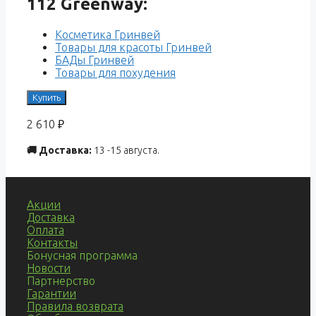
112 Greenway:
Косметика Гринвей
Товары для красоты Гринвей
БАДы Гринвей
Товары для похудения
Купить
2 610
₽
🚚 Доставка:
13 -15 августа.
Акции
Доставка
Оплата
Контакты
Бонусная программа
Новости
Партнерство
Гарантии
Правила возврата