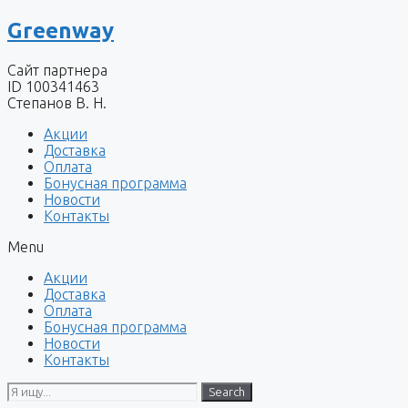
Перейти
Greenway
к
содержимому
Сайт партнера
ID 100341463
Степанов В. Н.
Акции
Доставка
Оплата
Бонусная программа
Новости
Контакты
Menu
Акции
Доставка
Оплата
Бонусная программа
Новости
Контакты
Search