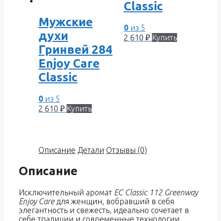
Classic
Мужские
0
из 5
духи
2 610
₽
Купить
Гринвей 284
Enjoy Care
Classic
0
из 5
2 610
₽
Купить
Описание
Детали
Отзывы (0)
Описание
Исключительный аромат
EC Classic 112 Greenway
Enjoy Care
для женщин, вобравший в себя
элегантность и свежесть, идеально сочетает в
себе традиции и современные технологии