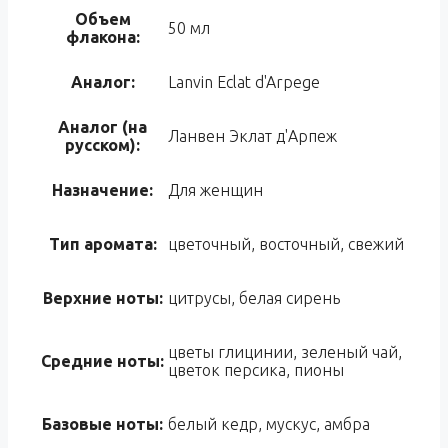
Объем
50 мл
флакона:
Аналог:
Lanvin Eclat d'Arpege
Аналог (на
Ланвен Эклат д'Арпеж
русском):
Назначение:
Для женщин
Тип аромата:
цветочный, восточный, свежий
Верхние ноты:
цитрусы, белая сирень
цветы глицинии, зеленый чай,
Средние ноты:
цветок персика, пионы
Базовые ноты:
белый кедр, мускус, амбра