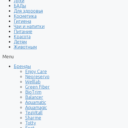
Духи
БАДы
Для здоровья
Косметика
Гигиена
Чаи и напитки
Питание
Красота
Детям
Животным
Menu
Бренды
Enjoy Care
Neoreservo
Welllab
Green Fiber
BioTrim
Balancer
Aquamatic
Aquamagic
TeaVitall
Sharme
Totty
Foet