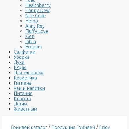
Healthberry
Happy Dew
Nice Code
Hemp
Anny Rey
Fluffy Love
iGen
Intilia
Ecopam
Салфетки
Уборка
Духи
БАДы
Для здоровья
Косметика
Гигиена
Чаи и напитки
Питание
Красота
Детям
Животным
Гринвей каталог
/
Продукция Гринвей
/
Enjoy