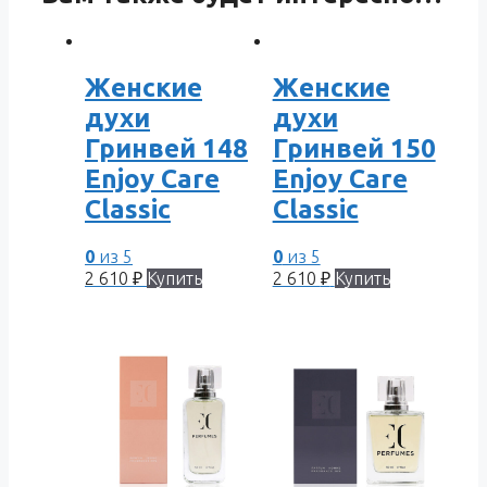
Женские
Женские
духи
духи
Гринвей 148
Гринвей 150
Enjoy Care
Enjoy Care
Classic
Classic
0
из 5
0
из 5
2 610
₽
Купить
2 610
₽
Купить