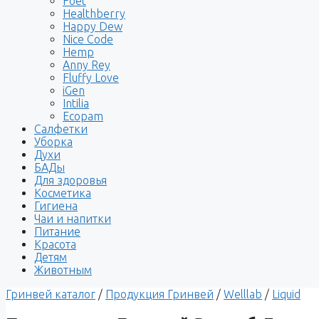
Foet
Healthberry
Happy Dew
Nice Code
Hemp
Anny Rey
Fluffy Love
iGen
Intilia
Ecopam
Салфетки
Уборка
Духи
БАДы
Для здоровья
Косметика
Гигиена
Чаи и напитки
Питание
Красота
Детям
Животным
Гринвей каталог
/
Продукция Гринвей
/
Welllab
/
Liquid