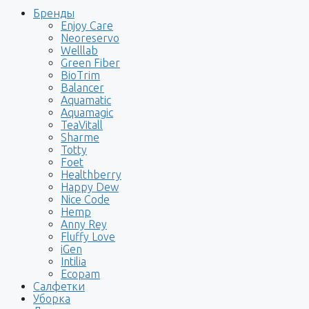
Бренды
Enjoy Care
Neoreservo
Welllab
Green Fiber
BioTrim
Balancer
Aquamatic
Aquamagic
TeaVitall
Sharme
Totty
Foet
Healthberry
Happy Dew
Nice Code
Hemp
Anny Rey
Fluffy Love
iGen
Intilia
Ecopam
Салфетки
Уборка