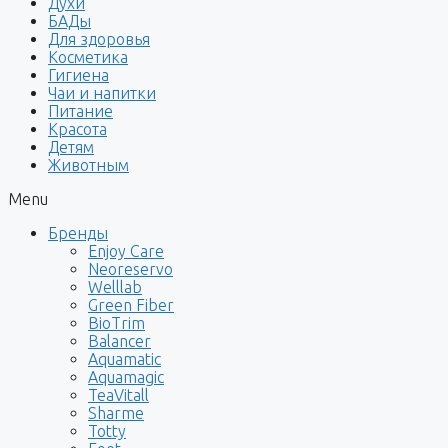
Духи
БАДы
Для здоровья
Косметика
Гигиена
Чаи и напитки
Питание
Красота
Детям
Животным
Menu
Бренды
Enjoy Care
Neoreservo
Welllab
Green Fiber
BioTrim
Balancer
Aquamatic
Aquamagic
TeaVitall
Sharme
Totty