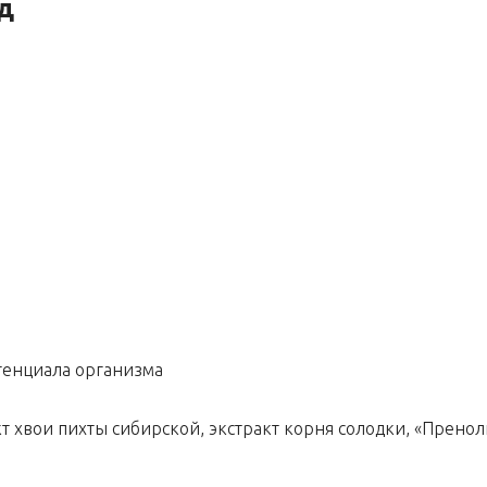
д
тенциала организма
т хвои пихты сибирской, экстракт корня солодки, «Пренол