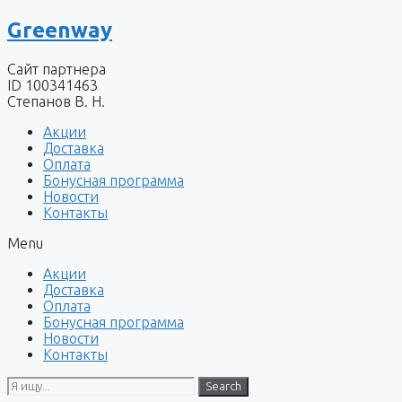
Перейти
Greenway
к
содержимому
Сайт партнера
ID 100341463
Степанов В. Н.
Акции
Доставка
Оплата
Бонусная программа
Новости
Контакты
Menu
Акции
Доставка
Оплата
Бонусная программа
Новости
Контакты
Search