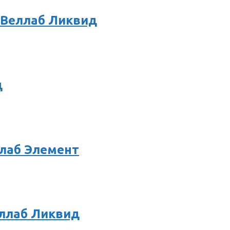
й Веллаб Ликвид
д
ллаб Элемент
ллаб Ликвид