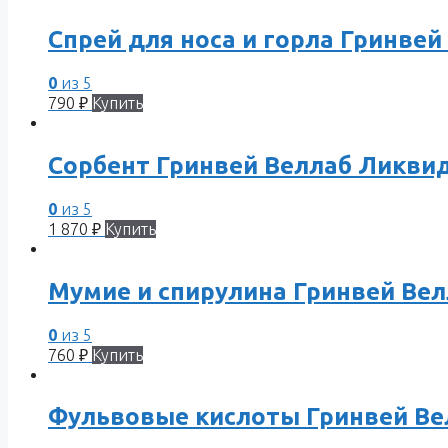
Спрей для носа и горла Гринве
0
из 5
790
₽
Купить
Сорбент Гринвей Веллаб Ликви
0
из 5
1 870
₽
Купить
Мумие и спирулина Гринвей Ве
0
из 5
760
₽
Купить
Фульвовые кислоты Гринвей Ве