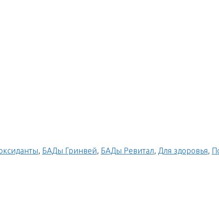
оксиданты
,
БАДы Гринвей
,
БАДы Ревитал
,
Для здоровья
,
П