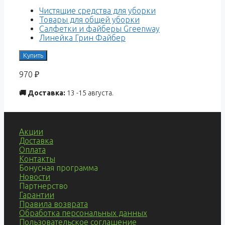
Чистящие средства для уборки
Товары для общей уборки
Салфетки и файберы Greenway
Линейка Грин Файбер
Купить
970
₽
🚚 Доставка:
13 -15 августа.
Акции
Доставка
Оплата
Контакты
Бонусная программа
Новости
Партнерство
Гарантии
Правила возврата
Обработка персональных данных
Пользовательское соглашение