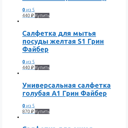
0
из 5
440
₽
Купить
Салфетка для мытья
посуды желтая S1 Грин
Файбер
0
из 5
440
₽
Купить
Универсальная салфетка
голубая A1 Грин Файбер
0
из 5
870
₽
Купить