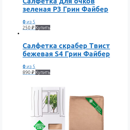
Салфетка для очков
зеленая Р3 Грин Файбер
0
из 5
250
₽
Купить
Салфетка скрабер Твист
бежевая S4 Грин Файбер
0
из 5
890
₽
Купить