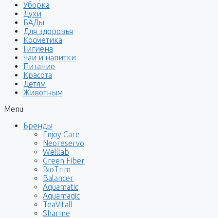
Уборка
Духи
БАДы
Для здоровья
Косметика
Гигиена
Чаи и напитки
Питание
Красота
Детям
Животным
Menu
Бренды
Enjoy Care
Neoreservo
Welllab
Green Fiber
BioTrim
Balancer
Aquamatic
Aquamagic
TeaVitall
Sharme