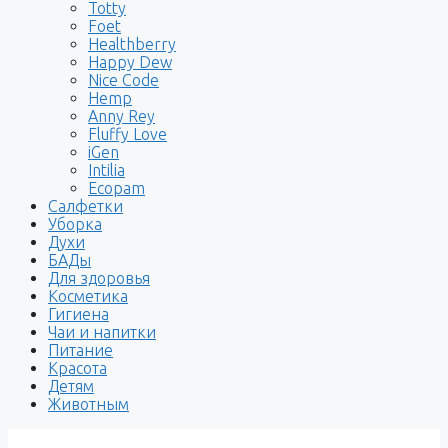
Totty
Foet
Healthberry
Happy Dew
Nice Code
Hemp
Anny Rey
Fluffy Love
iGen
Intilia
Ecopam
Салфетки
Уборка
Духи
БАДы
Для здоровья
Косметика
Гигиена
Чаи и напитки
Питание
Красота
Детям
Животным