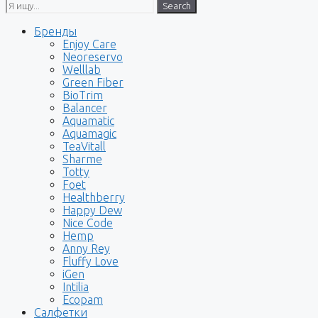
Search
Бренды
Enjoy Care
Neoreservo
Welllab
Green Fiber
BioTrim
Balancer
Aquamatic
Aquamagic
TeaVitall
Sharme
Totty
Foet
Healthberry
Happy Dew
Nice Code
Hemp
Anny Rey
Fluffy Love
iGen
Intilia
Ecopam
Салфетки