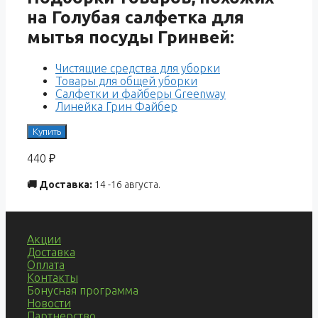
на Голубая салфетка для
мытья посуды Гринвей:
Чистящие средства для уборки
Товары для общей уборки
Салфетки и файберы Greenway
Линейка Грин Файбер
Купить
440
₽
🚚 Доставка:
14 -16 августа.
Акции
Доставка
Оплата
Контакты
Бонусная программа
Новости
Партнерство