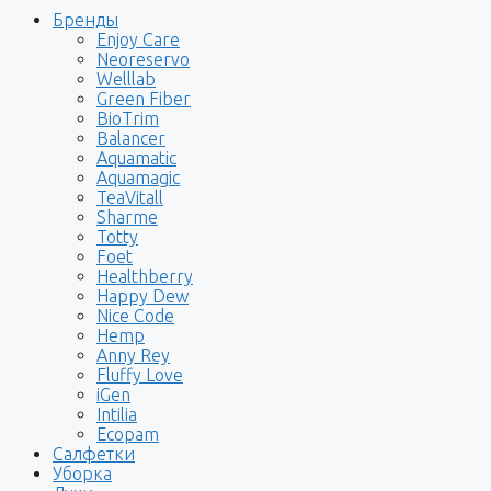
Бренды
Enjoy Care
Neoreservo
Welllab
Green Fiber
BioTrim
Balancer
Aquamatic
Aquamagic
TeaVitall
Sharme
Totty
Foet
Healthberry
Happy Dew
Nice Code
Hemp
Anny Rey
Fluffy Love
iGen
Intilia
Ecopam
Салфетки
Уборка