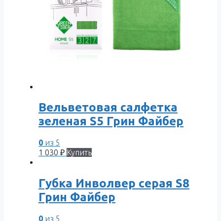
Вельветовая салфетка
зеленая S5 Грин Файбер
0
из 5
1 030
₽
Купить
Губка Инволвер серая S8
Грин Файбер
0
из 5