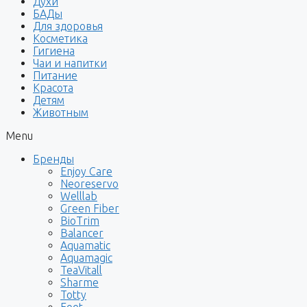
Духи
БАДы
Для здоровья
Косметика
Гигиена
Чаи и напитки
Питание
Красота
Детям
Животным
Menu
Бренды
Enjoy Care
Neoreservo
Welllab
Green Fiber
BioTrim
Balancer
Aquamatic
Aquamagic
TeaVitall
Sharme
Totty
Foet