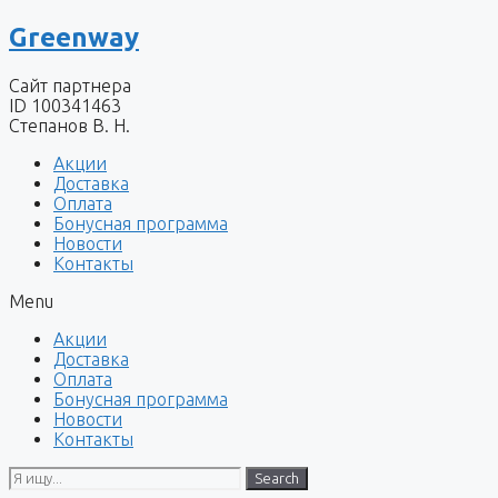
Перейти
Greenway
к
содержимому
Сайт партнера
ID 100341463
Степанов В. Н.
Акции
Доставка
Оплата
Бонусная программа
Новости
Контакты
Menu
Акции
Доставка
Оплата
Бонусная программа
Новости
Контакты
Search