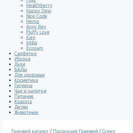
Healthberry
Happy Dew
Nice Code
Hemp
Anny Rey
Fluffy Love
iGen
Intilia
Ecopam
Салфетки
Уборка
Духи
БАДы
Для здоровья
Косметика
Гигиена
Чаи и напитки
Питание
Красота
Детям
Животным
Гринвей каталог
/
Продукция Гринвей
/
Green