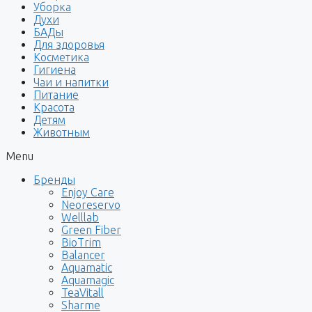
Уборка
Духи
БАДы
Для здоровья
Косметика
Гигиена
Чаи и напитки
Питание
Красота
Детям
Животным
Menu
Бренды
Enjoy Care
Neoreservo
Welllab
Green Fiber
BioTrim
Balancer
Aquamatic
Aquamagic
TeaVitall
Sharme