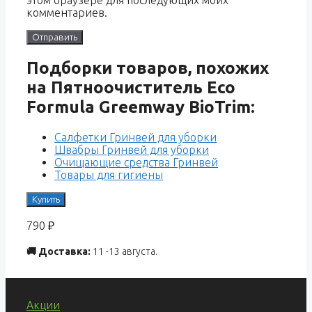
комментариев.
Подборки товаров, похожих
на Пятноочиститель Eco
Formula Greemway BioTrim:
Салфетки Гринвей для уборки
Швабры Гринвей для уборки
Очищающие средства Гринвей
Товары для гигиены
Купить
790
₽
🚚 Доставка:
11 -13 августа.
Акции