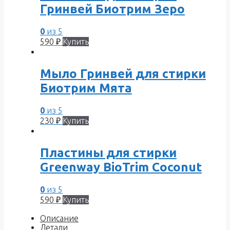
Гринвей Биотрим Зеро
0
из 5
590
₽
Купить
Мыло Гринвей для стирки
Биотрим Мята
0
из 5
230
₽
Купить
Пластины для стирки
Greenway BioTrim Coconut
0
из 5
590
₽
Купить
Описание
Детали