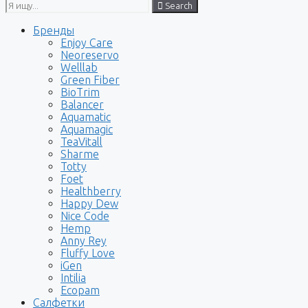
Search
Бренды
Enjoy Care
Neoreservo
Welllab
Green Fiber
BioTrim
Balancer
Aquamatic
Aquamagic
TeaVitall
Sharme
Totty
Foet
Healthberry
Happy Dew
Nice Code
Hemp
Anny Rey
Fluffy Love
iGen
Intilia
Ecopam
Салфетки