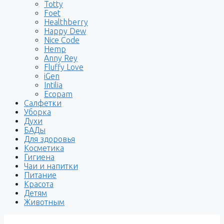
Totty
Foet
Healthberry
Happy Dew
Nice Code
Hemp
Anny Rey
Fluffy Love
iGen
Intilia
Ecopam
Салфетки
Уборка
Духи
БАДы
Для здоровья
Косметика
Гигиена
Чаи и напитки
Питание
Красота
Детям
Животным