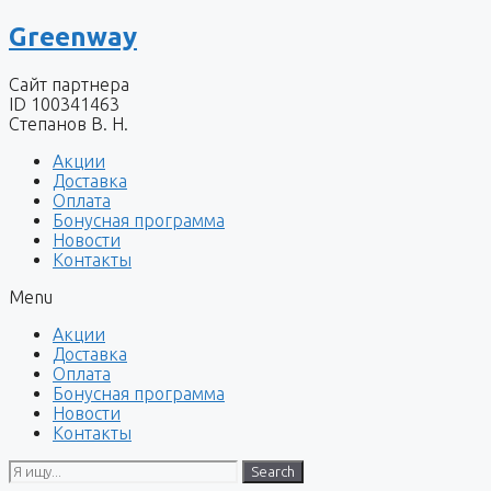
Перейти
Greenway
к
содержимому
Сайт партнера
ID 100341463
Степанов В. Н.
Акции
Доставка
Оплата
Бонусная программа
Новости
Контакты
Menu
Акции
Доставка
Оплата
Бонусная программа
Новости
Контакты
Search