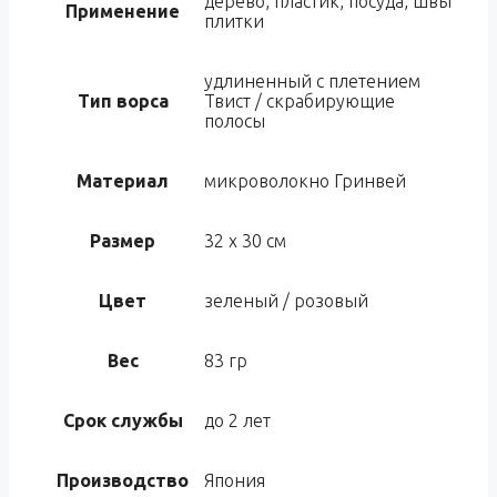
дерево, пластик, посуда, швы
Применение
плитки
удлиненный с плетением
Тип ворса
Твист / скрабирующие
полосы
Материал
микроволокно Гринвей
Размер
32 х 30 см
Цвет
зеленый / розовый
Вес
83 гр
Срок службы
до 2 лет
Производство
Япония