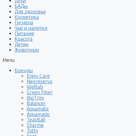
Духи
БАДы
Для здоровья
Косметика
Гигиена
Чаи и напитки
Питание
Красота
Детям
Животным
Menu
Бренды
Enjoy Care
Neoreservo
Welllab
Green Fiber
BioTrim
Balancer
Aquamatic
Aquamagic
TeaVitall
Sharme
Totty
Foet