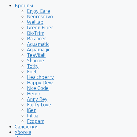
Бренды
Enjoy Care
Neoreservo
Welllab
Green Fiber
BioTrim
Balancer
Aquamatic
Aquamagic
TeaVitall
Sharme
Totty
Foet
Healthberry
Happy Dew
Nice Code
Hemp
Anny Rey
Fluffy Love
iGen
Intilia
Ecopam
Салфетки
Уборка