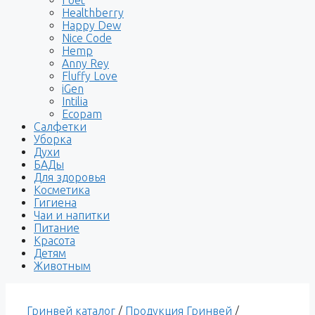
Healthberry
Happy Dew
Nice Code
Hemp
Anny Rey
Fluffy Love
iGen
Intilia
Ecopam
Салфетки
Уборка
Духи
БАДы
Для здоровья
Косметика
Гигиена
Чаи и напитки
Питание
Красота
Детям
Животным
Гринвей каталог
/
Продукция Гринвей
/