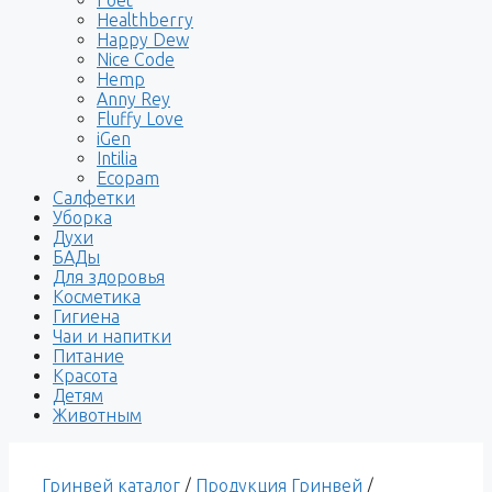
Healthberry
Happy Dew
Nice Code
Hemp
Anny Rey
Fluffy Love
iGen
Intilia
Ecopam
Салфетки
Уборка
Духи
БАДы
Для здоровья
Косметика
Гигиена
Чаи и напитки
Питание
Красота
Детям
Животным
Гринвей каталог
/
Продукция Гринвей
/