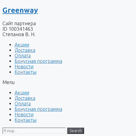
Перейти
Greenway
к
содержимому
Сайт партнера
ID 100341463
Степанов В. Н.
Акции
Доставка
Оплата
Бонусная программа
Новости
Контакты
Menu
Акции
Доставка
Оплата
Бонусная программа
Новости
Контакты
Search