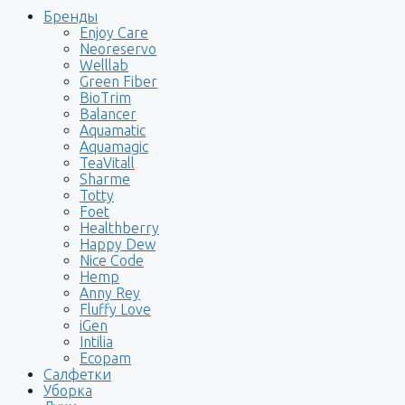
Бренды
Enjoy Care
Neoreservo
Welllab
Green Fiber
BioTrim
Balancer
Aquamatic
Aquamagic
TeaVitall
Sharme
Totty
Foet
Healthberry
Happy Dew
Nice Code
Hemp
Anny Rey
Fluffy Love
iGen
Intilia
Ecopam
Салфетки
Уборка