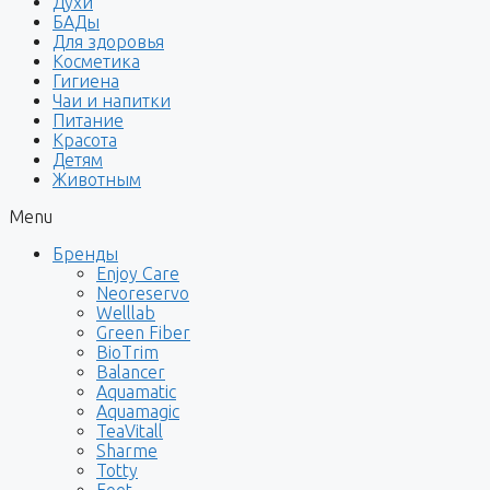
Духи
БАДы
Для здоровья
Косметика
Гигиена
Чаи и напитки
Питание
Красота
Детям
Животным
Menu
Бренды
Enjoy Care
Neoreservo
Welllab
Green Fiber
BioTrim
Balancer
Aquamatic
Aquamagic
TeaVitall
Sharme
Totty
Foet