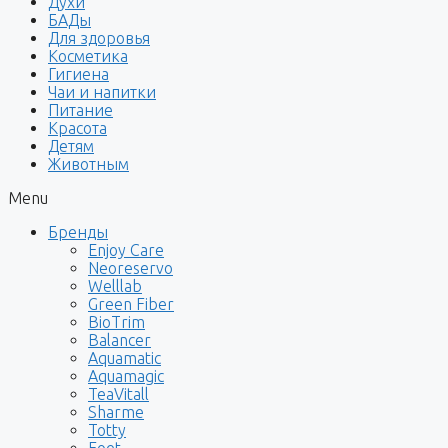
Духи
БАДы
Для здоровья
Косметика
Гигиена
Чаи и напитки
Питание
Красота
Детям
Животным
Menu
Бренды
Enjoy Care
Neoreservo
Welllab
Green Fiber
BioTrim
Balancer
Aquamatic
Aquamagic
TeaVitall
Sharme
Totty
Foet