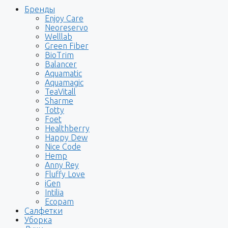
Бренды
Enjoy Care
Neoreservo
Welllab
Green Fiber
BioTrim
Balancer
Aquamatic
Aquamagic
TeaVitall
Sharme
Totty
Foet
Healthberry
Happy Dew
Nice Code
Hemp
Anny Rey
Fluffy Love
iGen
Intilia
Ecopam
Салфетки
Уборка