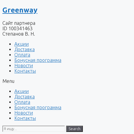
Перейти
Greenway
к
содержимому
Сайт партнера
ID 100341463
Степанов В. Н.
Акции
Доставка
Оплата
Бонусная программа
Новости
Контакты
Menu
Акции
Доставка
Оплата
Бонусная программа
Новости
Контакты
Search