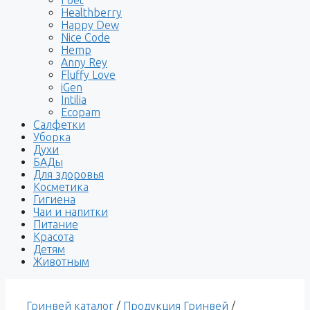
Healthberry
Happy Dew
Nice Code
Hemp
Anny Rey
Fluffy Love
iGen
Intilia
Ecopam
Салфетки
Уборка
Духи
БАДы
Для здоровья
Косметика
Гигиена
Чаи и напитки
Питание
Красота
Детям
Животным
Гринвей каталог
/
Продукция Гринвей
/