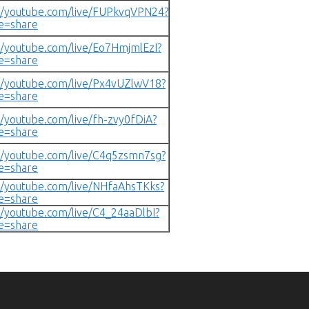
//youtube.com/live/FUPkvqVPN24?
e=share
//youtube.com/live/Eo7HmjmlEzI?
e=share
//youtube.com/live/Px4vUZlwV18?
e=share
//youtube.com/live/fh-zvy0fDiA?
e=share
//youtube.com/live/C4q5zsmn7sg?
e=share
//youtube.com/live/NHfaAhsTKks?
e=share
//youtube.com/live/C4_24aaDlbI?
e=share