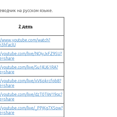
еводчик на русском языке.
2 день
//www.youtube.com/watch?
n3hfacIU
//youtube.com/live/NQiyJxFZ9SU?
e=share
//youtube.com/live/Su1IjlJ61RA?
e=share
//youtube.com/live/xV6pkrcfqb8?
e=share
//youtube.com/live/dzT0TiW19qc?
e=share
//youtube.com/live/_PPjKg7XSpw?
e=share