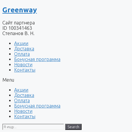
Перейти
Greenway
к
содержимому
Сайт партнера
ID 100341463
Степанов В. Н.
Акции
Доставка
Оплата
Бонусная программа
Новости
Контакты
Menu
Акции
Доставка
Оплата
Бонусная программа
Новости
Контакты
Search