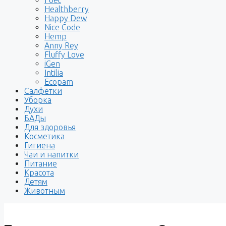
Healthberry
Happy Dew
Nice Code
Hemp
Anny Rey
Fluffy Love
iGen
Intilia
Ecopam
Салфетки
Уборка
Духи
БАДы
Для здоровья
Косметика
Гигиена
Чаи и напитки
Питание
Красота
Детям
Животным