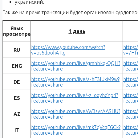
украинский.
Так же на время трансляции будет организован сурдопер
Язык
1 день
просмотра
https://www.youtube.com/watch?
https:
RU
v=bs6dpohATlg
v=7Hf
https://youtube.com/live/gmhbkq-QQLI?
https:
ENG
feature=share
featur
https://youtube.com/live/a-hE3LJxM9w?
https:
DE
feature=share
featur
https://youtube.com/live/-z_ooyhdYp4?
https:
ES
feature=share
featur
https://youtube.com/live/AV3svrAASHU?
https:
AZ
feature=share
featur
https://youtube.com/live/mk7qVcqFGCk?
https:
IT
feature=share
featur