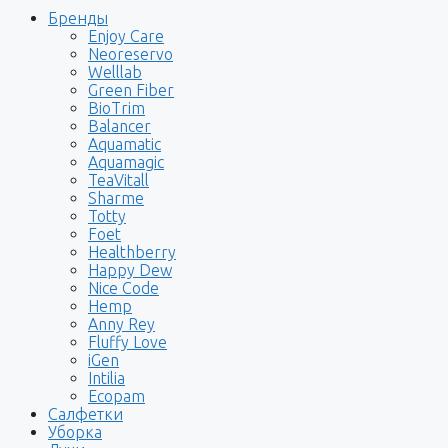
Бренды
Enjoy Care
Neoreservo
Welllab
Green Fiber
BioTrim
Balancer
Aquamatic
Aquamagic
TeaVitall
Sharme
Totty
Foet
Healthberry
Happy Dew
Nice Code
Hemp
Anny Rey
Fluffy Love
iGen
Intilia
Ecopam
Салфетки
Уборка