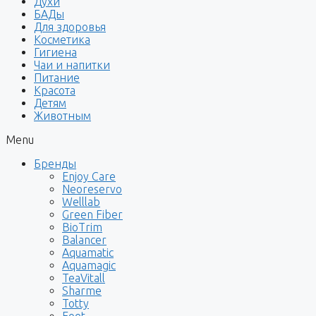
Духи
БАДы
Для здоровья
Косметика
Гигиена
Чаи и напитки
Питание
Красота
Детям
Животным
Menu
Бренды
Enjoy Care
Neoreservo
Welllab
Green Fiber
BioTrim
Balancer
Aquamatic
Aquamagic
TeaVitall
Sharme
Totty
Foet