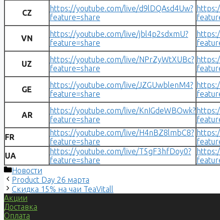
https://youtube.com/live/d9lDQAsd4Uw?
https:
CZ
feature=share
featur
https://youtube.com/live/jbl4p2sdxmU?
https:
VN
feature=share
featur
https://youtube.com/live/NPrZyWtXUBc?
https:
UZ
feature=share
featur
https://youtube.com/live/JZGUwblenM4?
https:
GE
feature=share
featur
https://youtube.com/live/KnIGdeWBOwk?
https:
AR
feature=share
featur
https://youtube.com/live/H4nBZ8lmbC8?
https:
FR
feature=share
featur
https://youtube.com/live/T5gF3hfDoy0?
https:
UA
feature=share
featur
Рубрики
Новости
Навигация
Product Day 26 марта
записи
Скидка 15% на чаи TeaVitall
Акции
Доставка
Оплата