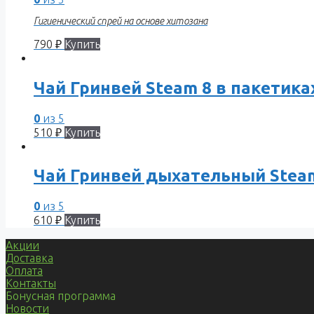
Гигиенический спрей на основе хитозана
790
₽
Купить
Чай Гринвей Steam 8 в пакетика
0
из 5
510
₽
Купить
Чай Гринвей дыхательный Stea
0
из 5
610
₽
Купить
Акции
Доставка
Оплата
Контакты
Бонусная программа
Новости