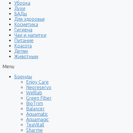
Уборка
Духи
БАДы
Для здоровья
Косметика
Гигиена
Чаи и напитки
Питание
Красота
Детям
Животным
Menu
Бренды
Enjoy Care
Neoreservo
Welllab
Green Fiber
BioTrim
Balancer
Aquamatic
Aquamagic
TeaVitall
Sharme