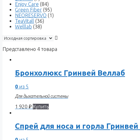
Enjoy Care
(84)
Green Fiber
(95)
NEORESERVO
(1)
TeaVitall
(36)
Welllab
(38)
Представлено 4 товара
Бронхолюкс Гринвей Веллаб
0
из 5
Для дыхательной системы
1 920
₽
Купить
Спрей для носа и горла Гринве
0
из 5