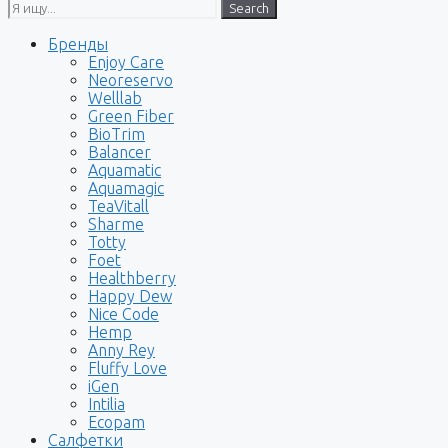
Search
Бренды
Enjoy Care
Neoreservo
Welllab
Green Fiber
BioTrim
Balancer
Aquamatic
Aquamagic
TeaVitall
Sharme
Totty
Foet
Healthberry
Happy Dew
Nice Code
Hemp
Anny Rey
Fluffy Love
iGen
Intilia
Ecopam
Салфетки