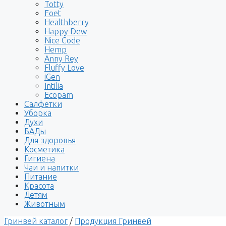
Totty
Foet
Healthberry
Happy Dew
Nice Code
Hemp
Anny Rey
Fluffy Love
iGen
Intilia
Ecopam
Салфетки
Уборка
Духи
БАДы
Для здоровья
Косметика
Гигиена
Чаи и напитки
Питание
Красота
Детям
Животным
Гринвей каталог
/
Продукция Гринвей