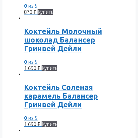
0
из 5
870
₽
Купить
Коктейль Молочный
шоколад Балансер
Гринвей Дейли
0
из 5
1 690
₽
Купить
Коктейль Соленая
карамель Балансер
Гринвей Дейли
0
из 5
1 690
₽
Купить