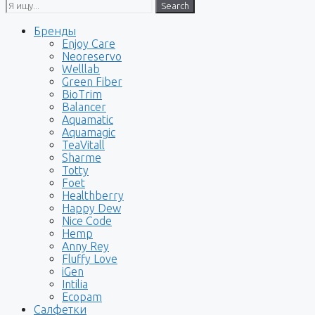
Search
Бренды
Enjoy Care
Neoreservo
Welllab
Green Fiber
BioTrim
Balancer
Aquamatic
Aquamagic
TeaVitall
Sharme
Totty
Foet
Healthberry
Happy Dew
Nice Code
Hemp
Anny Rey
Fluffy Love
iGen
Intilia
Ecopam
Салфетки