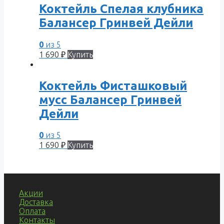
Коктейль Спелая клубника
Балансер Гринвей Дейли
0
из 5
1 690
₽
Купить
Коктейль Фисташковый
мусс Балансер Гринвей
Дейли
0
из 5
1 690
₽
Купить
Акции
Доставка
Оплата
Контакты