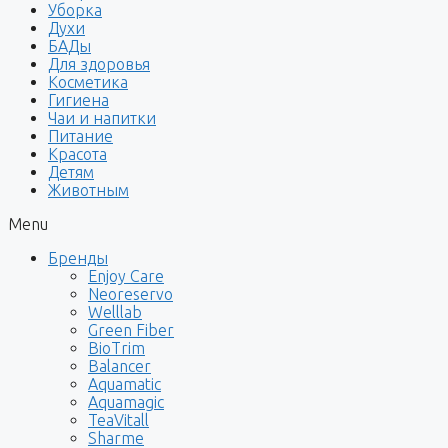
Уборка
Духи
БАДы
Для здоровья
Косметика
Гигиена
Чаи и напитки
Питание
Красота
Детям
Животным
Menu
Бренды
Enjoy Care
Neoreservo
Welllab
Green Fiber
BioTrim
Balancer
Aquamatic
Aquamagic
TeaVitall
Sharme