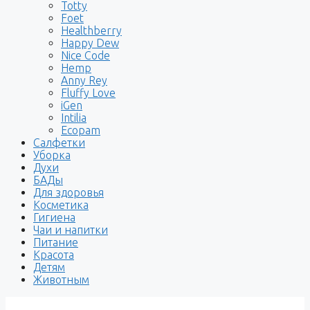
Totty
Foet
Healthberry
Happy Dew
Nice Code
Hemp
Anny Rey
Fluffy Love
iGen
Intilia
Ecopam
Салфетки
Уборка
Духи
БАДы
Для здоровья
Косметика
Гигиена
Чаи и напитки
Питание
Красота
Детям
Животным