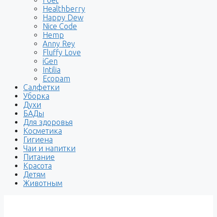
Healthberry
Happy Dew
Nice Code
Hemp
Anny Rey
Fluffy Love
iGen
Intilia
Ecopam
Салфетки
Уборка
Духи
БАДы
Для здоровья
Косметика
Гигиена
Чаи и напитки
Питание
Красота
Детям
Животным