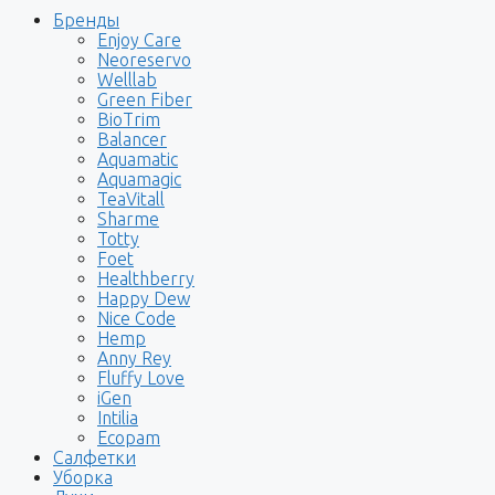
Бренды
Enjoy Care
Neoreservo
Welllab
Green Fiber
BioTrim
Balancer
Aquamatic
Aquamagic
TeaVitall
Sharme
Totty
Foet
Healthberry
Happy Dew
Nice Code
Hemp
Anny Rey
Fluffy Love
iGen
Intilia
Ecopam
Салфетки
Уборка