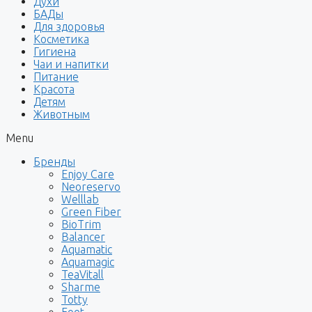
Духи
БАДы
Для здоровья
Косметика
Гигиена
Чаи и напитки
Питание
Красота
Детям
Животным
Menu
Бренды
Enjoy Care
Neoreservo
Welllab
Green Fiber
BioTrim
Balancer
Aquamatic
Aquamagic
TeaVitall
Sharme
Totty
Foet