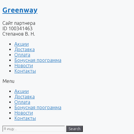
Перейти
Greenway
к
содержимому
Сайт партнера
ID 100341463
Степанов В. Н.
Акции
Доставка
Оплата
Бонусная программа
Новости
Контакты
Menu
Акции
Доставка
Оплата
Бонусная программа
Новости
Контакты
Search