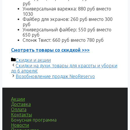
руб
Универсальная варежка: 880 руб вместо
1030
Файбер для экранов: 260 руб вместо 300
руб
Универсальный файбер: 550 руб вместо
650 руб
Спонж Твист: 660 руб вместо 780 руб
Смотреть товары со скидкой >>>
Рубрики
Скидки и акции
Навигация
Скидки на духи, товары для красоты и уборки
записи
до 6 апреля!
Возобновление продаж NeoReservo
Акции
Доставка
Оплата
Контакты
Бонусная программа
Новости